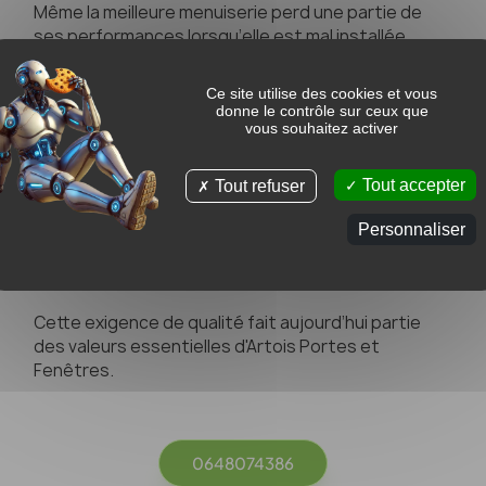
Même la meilleure menuiserie perd une partie de
ses performances lorsqu’elle est mal installée.
Chez Artois Portes et Fenêtres, nous accordons
donc une attention particulière à la
qualité de
Ce site utilise des cookies et vous
pose
. Nos équipes réalisent des installations de
donne le contrôle sur ceux que
vous souhaitez activer
menuiserie soignées afin de garantir :
une excellente étanchéité ;
Tout accepter
Tout refuser
une isolation thermique performante ;
un confort optimal ;
Personnaliser
une grande durabilité des équipements ;
des finitions propres et précises.
Cette exigence de qualité fait aujourd’hui partie
des valeurs essentielles d'Artois Portes et
Fenêtres.
0648074386