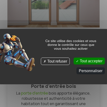
Des portes et menuiseries bois
Ce site utilise des cookies et vous
sur mesure pour sublimer vos
donne le contrôle sur ceux que
vous souhaitez activer
façades et leur donner charme
et caractère
Tout accepter
Tout refuser
Le bois est également très apprécié pour la
fabrication de portes d’entrée et portes-
Personnaliser
fenêtres.
Porte d’entrée bois
La
porte d’entrée
bois apporte élégance,
robustesse et authenticité à votre
habitation tout en garantissant une