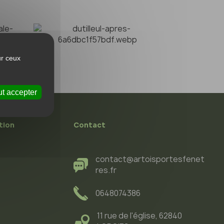
ur ceux
t accepter
tion
Contact
contact@artoisportesfenet
res.fr
0648074386
11 rue de l'église, 62840