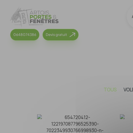
Panneau de gestion des cookies
0648074386
Devis gratuit
TOUS
VOL