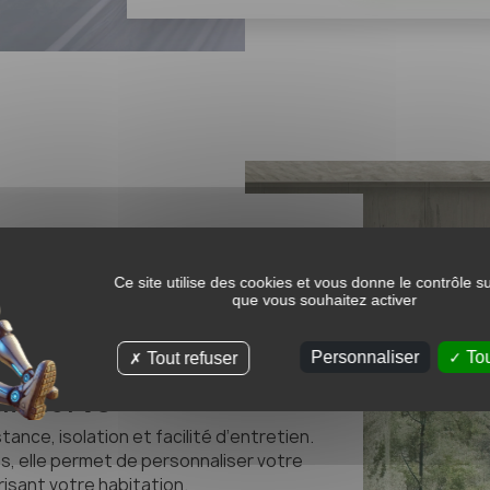
trée PVC sur mesure
itement à la fabrication de portes
Ce site utilise des cookies et vous donne le contrôle s
que vous souhaitez activer
ies vitrées. Grâce aux technologies
 offrent aujourd’hui d’excellentes
rité, d’étanchéité et d’isolation.
Personnaliser
Tou
Tout refuser
entrée PVC
ance, isolation et facilité d’entretien.
s, elle permet de personnaliser votre
isant votre habitation.