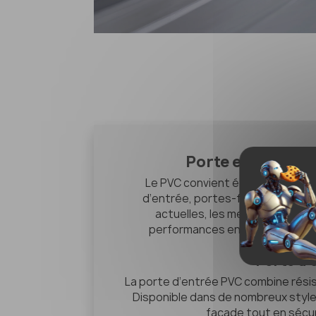
Porte et baie vi
Le PVC convient également parfa
d’entrée, portes-fenêtres et ba
actuelles, les menuiseries PVC
performances en matière de sécu
Porte d’
La porte d’entrée PVC combine résist
Disponible dans de nombreux style
façade tout en sécur