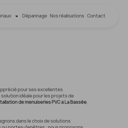
riaux
Dépannage
Nos réalisations
Contact
Apprécié pour ses excellentes
 solution idéale pour les projets de
stallation de menuiseries PVC à La Bassée
,
agnons dans le choix de solutions
nts ou portes-fenêtres : nous proposons