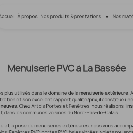
Accueil
À propos
Nos produits & prestations
Nos maté
Menuiserie PVC à La Bassée
es plus utilisés dans le domaine de la
menuiserie extérieure
. 
etien et son excellent rapport qualité/prix, il constitue une
 neuves
. Chez Artois Portes et Fenêtres, nous réalisons l’
in
et dans les communes voisines du Nord-Pas-de-Calais.
re et la pose de menuiseries extérieures, nous vous accomp
ins. Fenêtres PVC, portes PVC, baies vitrées, volets roula