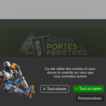
Menuiseries extérieures à Lorgies
Ce site utilise des cookies et vous
donne le contrôle sur ceux que
vous souhaitez activer
Artois Portes et Fenêtres et son équipe de menuisiers vous
accompagne pour tous vos projets de menuiserie grâce à des
Tout accepter
Tout refuser
installations sur mesure.
Personnaliser
PVC, alu, bois et finitions soignées et personnalisées.